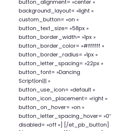
button_alignment= »center »
background_layout= »light »
custom_button= »on »
button_text_size= »58px »
button_border_width= »1px »
button_border_color= »#ffffff »
button_border_radius= »1px »
button_letter_spacing= »22px »
button_font= »Dancing
Script|on||| »
button_use_icon= »default »
button_icon_placement= »right »
button_on_hover= »on »
button_letter_spacing_hover= »0″
disabled= »off »] [/et_pb_button]