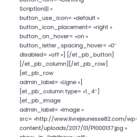
Script|on||| »
button_use_icon= »default »
button_icon_placement= »right »
button_on_hover= »on »
button_letter_spacing_hover= »0″
disabled= »off »] [/et_pb_button]
[/et_pb_column][/et_pb_row]
[et_pb_row
admin_label= »Ligne »]
[et_pb_column type= »1_4″]
[et_pb_image
admin_label= »Image »
src= »http://www.livrejeunesse82.com/wp
content/uploads/2017/01/P1000137.jpg »