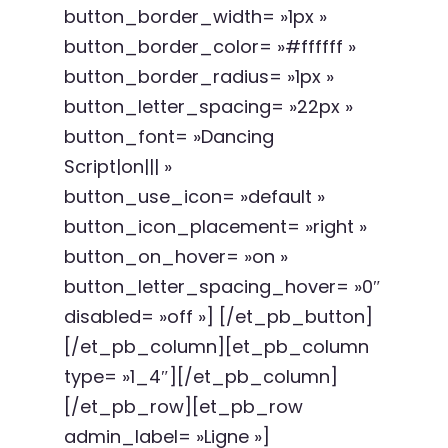
button_border_width= »1px »
button_border_color= »#ffffff »
button_border_radius= »1px »
button_letter_spacing= »22px »
button_font= »Dancing
Script|on||| »
button_use_icon= »default »
button_icon_placement= »right »
button_on_hover= »on »
button_letter_spacing_hover= »0″
disabled= »off »] [/et_pb_button]
[/et_pb_column][et_pb_column
type= »1_4″][/et_pb_column]
[/et_pb_row][et_pb_row
admin_label= »Ligne »]