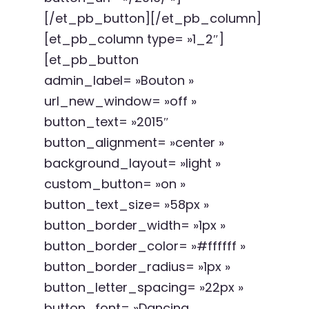
[/et_pb_button][/et_pb_column]
[et_pb_column type= »1_2″]
[et_pb_button
admin_label= »Bouton »
url_new_window= »off »
button_text= »2015″
button_alignment= »center »
background_layout= »light »
custom_button= »on »
button_text_size= »58px »
button_border_width= »1px »
button_border_color= »#ffffff »
button_border_radius= »1px »
button_letter_spacing= »22px »
button_font= »Dancing