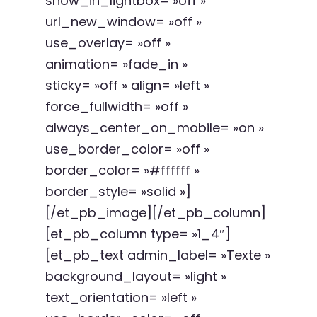
show_in_lightbox= »off »
url_new_window= »off »
use_overlay= »off »
animation= »fade_in »
sticky= »off » align= »left »
force_fullwidth= »off »
always_center_on_mobile= »on »
use_border_color= »off »
border_color= »#ffffff »
border_style= »solid »]
[/et_pb_image][/et_pb_column]
[et_pb_column type= »1_4″]
[et_pb_text admin_label= »Texte »
background_layout= »light »
text_orientation= »left »