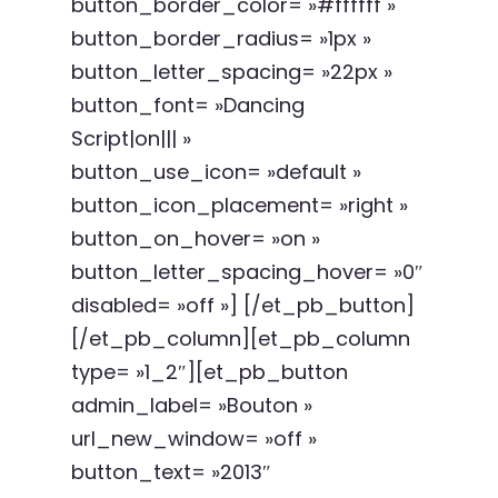
button_border_color= »#ffffff »
button_border_radius= »1px »
button_letter_spacing= »22px »
button_font= »Dancing
Script|on||| »
button_use_icon= »default »
button_icon_placement= »right »
button_on_hover= »on »
button_letter_spacing_hover= »0″
disabled= »off »] [/et_pb_button]
[/et_pb_column][et_pb_column
type= »1_2″][et_pb_button
admin_label= »Bouton »
url_new_window= »off »
button_text= »2013″