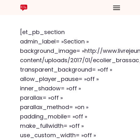
[et_pb_section
admin_label= »Section »
background_image= »http://www.livreje
content/uploads/2017/01/ecolier_brassac
transparent_background= »off »
allow_player_pause= »off »
inner_shadow= »off »
parallax= »off »
parallax_method= »on »
padding_mobile= »off »
make_fullwidth= »off »
use_custom_width= »off »