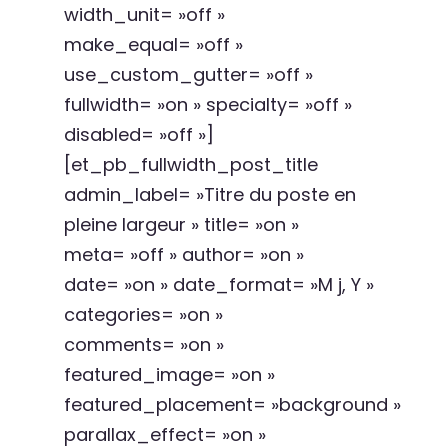
width_unit= »off »
make_equal= »off »
use_custom_gutter= »off »
fullwidth= »on » specialty= »off »
disabled= »off »]
[et_pb_fullwidth_post_title
admin_label= »Titre du poste en
pleine largeur » title= »on »
meta= »off » author= »on »
date= »on » date_format= »M j, Y »
categories= »on »
comments= »on »
featured_image= »on »
featured_placement= »background »
parallax_effect= »on »