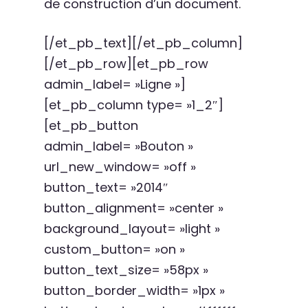
de construction d’un document.
[/et_pb_text][/et_pb_column]
[/et_pb_row][et_pb_row
admin_label= »Ligne »]
[et_pb_column type= »1_2″]
[et_pb_button
admin_label= »Bouton »
url_new_window= »off »
button_text= »2014″
button_alignment= »center »
background_layout= »light »
custom_button= »on »
button_text_size= »58px »
button_border_width= »1px »