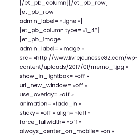
[/et_pb_column][/et_pb_row]
[et_pb_row
admin_label= »Ligne »]
[et_pb_column type= »1_4″]
[et_pb_image
admin_label= »Image »
src= »http://www.livrejeunesse82.com/wp
content/uploads/2017/01/memo_1.jpg »
show_in_lightbox= »off »
url_new_window= »off »
use_overlay= »off »
animation= »fade_in »
sticky= »off » align= »left »
force_fullwidth= »off »
always_center_on_mobile= »on »