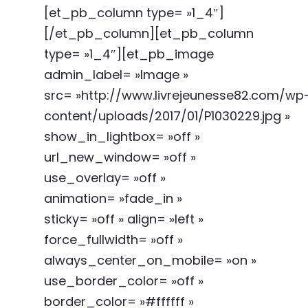
[et_pb_column type= »1_4″]
[/et_pb_column][et_pb_column
type= »1_4″][et_pb_image
admin_label= »Image »
src= »http://www.livrejeunesse82.com/wp
content/uploads/2017/01/P1030229.jpg »
show_in_lightbox= »off »
url_new_window= »off »
use_overlay= »off »
animation= »fade_in »
sticky= »off » align= »left »
force_fullwidth= »off »
always_center_on_mobile= »on »
use_border_color= »off »
border_color= »#ffffff »