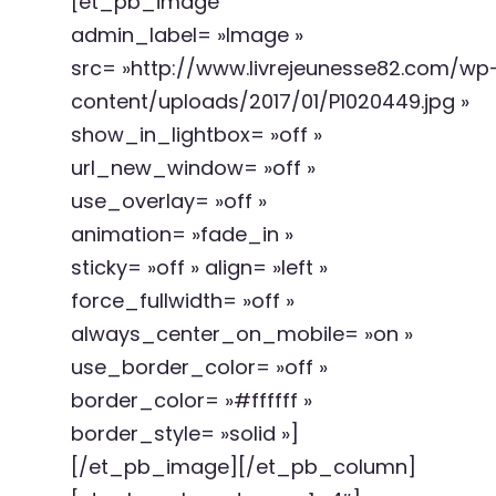
[et_pb_image
admin_label= »Image »
src= »http://www.livrejeunesse82.com/wp
content/uploads/2017/01/P1020449.jpg »
show_in_lightbox= »off »
url_new_window= »off »
use_overlay= »off »
animation= »fade_in »
sticky= »off » align= »left »
force_fullwidth= »off »
always_center_on_mobile= »on »
use_border_color= »off »
border_color= »#ffffff »
border_style= »solid »]
[/et_pb_image][/et_pb_column]