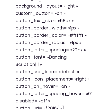
background_layout= »light »
custom_button= »on »
button_text_size= »58px »
button_border_width= »1px »
button_border_color= »#ffffff »
button_border_radius= »1px »
button_letter_spacing= »22px »
button_font= »Dancing
Script|on||| »
button_use_icon= »default »
button_icon_placement= »right »
button_on_hover= »on »
button_letter_spacing_hover= »0″
disabled= »off »
button_url= »/2016/ »]