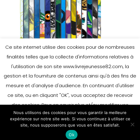
Ce site internet utilise des cookies pour de nombreuses
finalités telles que la collecte d'informations relatives à
l'utilisation de son site www.livrejeunesse82.com, la
gestion et la fourniture de contenus ainsi qu'à des fins de
mesure et d'analyse d'audience. En continuant d'utiliser
ce site, ou en cliquant "OK", vous acceptez de recevoir
des cookies. Pour en savoir plus et/ou modifier vos
Nous utilisons des cookies pour vous garantir la meilleure
préférences en matière de cookies, merci de vous référer
expérience sur notre site web. Si vous continuez à utiliser ce
à notre politique sur les cookies.
site, nous supposerons que vous en êtes satisfait.
Accepter
Ok
En savoir plus