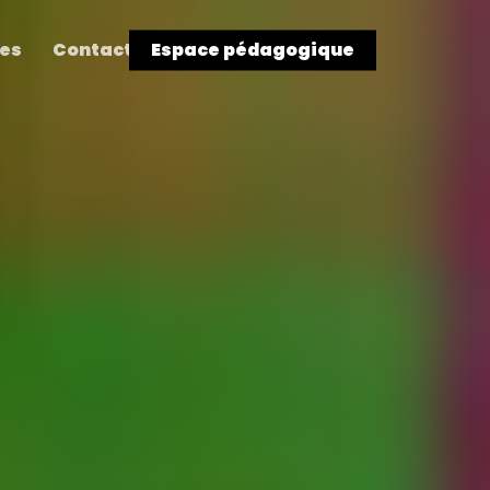
res
Contact
Espace pédagogique