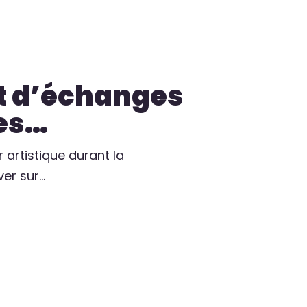
rt d’échanges
tes…
 artistique durant la
er sur…