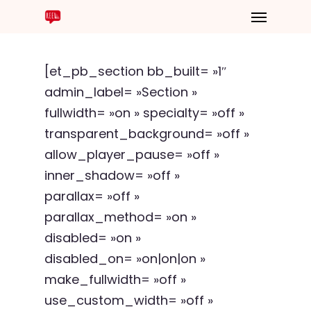
[et_pb_section bb_built= »1″
admin_label= »Section »
fullwidth= »on » specialty= »off »
transparent_background= »off »
allow_player_pause= »off »
inner_shadow= »off »
parallax= »off »
parallax_method= »on »
disabled= »on »
disabled_on= »on|on|on »
make_fullwidth= »off »
use_custom_width= »off »