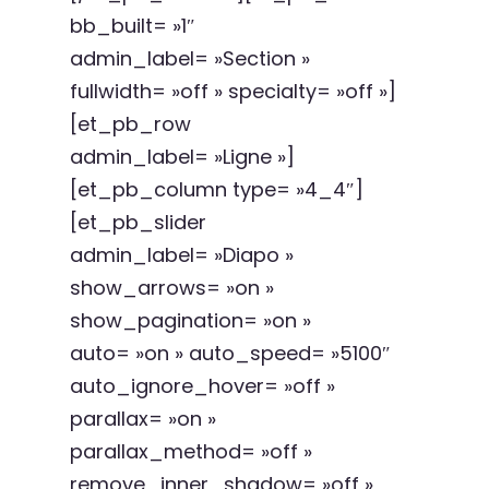
bb_built= »1″
admin_label= »Section »
fullwidth= »off » specialty= »off »]
[et_pb_row
admin_label= »Ligne »]
[et_pb_column type= »4_4″]
[et_pb_slider
admin_label= »Diapo »
show_arrows= »on »
show_pagination= »on »
auto= »on » auto_speed= »5100″
auto_ignore_hover= »off »
parallax= »on »
parallax_method= »off »
remove_inner_shadow= »off »