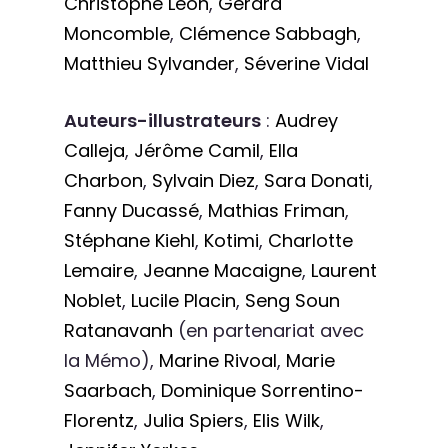
Christophe Léon
,
Gérard
Moncomble
,
Clémence Sabbagh
,
Matthieu Sylvander
,
Séverine Vidal
Auteurs-illustrateurs
:
Audrey
Calleja
,
Jérôme Camil
,
Ella
Charbon
,
Sylvain Diez
,
Sara Donati
,
Fanny Ducassé
,
Mathias Friman
,
Stéphane Kiehl
,
Kotimi
,
Charlotte
Lemaire
,
Jeanne Macaigne
,
Laurent
Noblet
,
Lucile Placin
,
Seng Soun
Ratanavanh
(en partenariat avec
la Mémo),
Marine Rivoal
,
Marie
Saarbach
,
Dominique Sorrentino-
Florentz
,
Julia Spiers
,
Elis Wilk
,