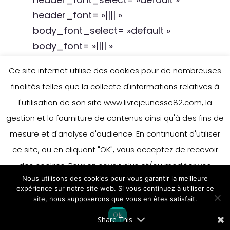
header_font= »|||| »
body_font_select= »default »
body_font= »|||| »
custom_button= »off »
Ce site internet utilise des cookies pour de nombreuses
button_font_select= »default »
finalités telles que la collecte d'informations relatives à
button_font= »|||| »
l'utilisation de son site www.livrejeunesse82.com, la
button_use_icon= »default »
gestion et la fourniture de contenus ainsi qu'à des fins de
button_icon_placement= »right »
mesure et d'analyse d'audience. En continuant d'utiliser
button_on_hover= »on »
ce site, ou en cliquant "OK", vous acceptez de recevoir
arrows_custom_color= »#0a0a0a »
des cookies. Pour en savoir plus et/ou modifier vos
dot_nav_custom_color= »#0c0c0c »]
Nous utilisons des cookies pour vous garantir la meilleure
préférences en matière de cookies, merci de vous référer
Vivante nature propositions
expérience sur notre site web. Si vous continuez à utiliser ce
plastiques et sensibles
à notre politique sur les cookies.
site, nous supposerons que vous en êtes satisfait.
Accepter
Ok
En savoir plus
Share This
[/et_pb_slide][et_pb_slide