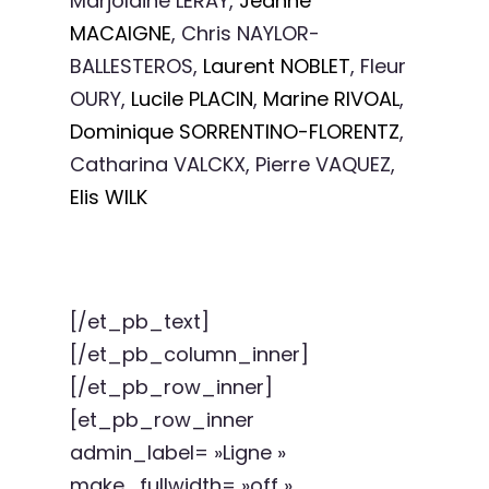
Marjolaine LERAY,
Jeanne
MACAIGNE
, Chris NAYLOR-
BALLESTEROS,
Laurent NOBLET
, Fleur
OURY,
Lucile PLACIN
,
Marine RIVOAL
,
Dominique SORRENTINO-FLORENTZ
,
Catharina VALCKX, Pierre VAQUEZ,
Elis WILK
[/et_pb_text]
[/et_pb_column_inner]
[/et_pb_row_inner]
[et_pb_row_inner
admin_label= »Ligne »
make_fullwidth= »off »