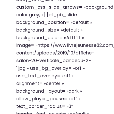
custom_css_slide_arrows= »background
color:grey; »] [et_pb_slide
background_position= »default »
background_size= »default »
background_color= »#ffffff »
image= »https://www.livrejeunesse82.co
content/uploads/2019/10/affiche-
salon-20-verticale_bandeau-2-
1.jpg » use_bg_overlay= »off »
use_text_overlay= »off »
alignment= »center »
background_layout= »dark »
allow_player_pause= »off »
text_border_radius= »3″
header_font_select= »default »