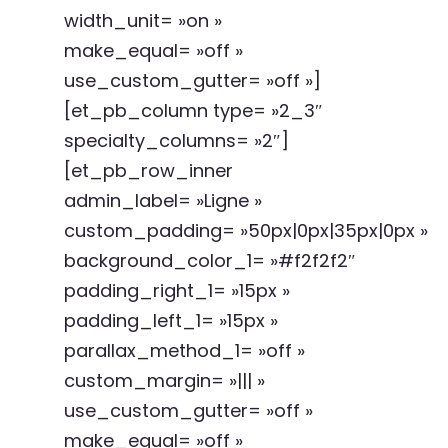
width_unit= »on »
make_equal= »off »
use_custom_gutter= »off »]
[et_pb_column type= »2_3″
specialty_columns= »2″]
[et_pb_row_inner
admin_label= »Ligne »
custom_padding= »50px|0px|35px|0px »
background_color_1= »#f2f2f2″
padding_right_1= »15px »
padding_left_1= »15px »
parallax_method_1= »off »
custom_margin= »||| »
use_custom_gutter= »off »
make_equal= »off »