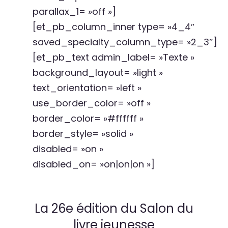
parallax_1= »off »]
[et_pb_column_inner type= »4_4″
saved_specialty_column_type= »2_3″]
[et_pb_text admin_label= »Texte »
background_layout= »light »
text_orientation= »left »
use_border_color= »off »
border_color= »#ffffff »
border_style= »solid »
disabled= »on »
disabled_on= »on|on|on »]
La 26e édition du Salon du
livre jeunesse