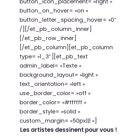
button_icon_placement= »right »
button_on_hover= »on »
button_letter_spacing_hover= »0″
/][/et_pb_column_inner]
[/et_pb_row_inner]
[/et_pb_column][et_pb_column
type= »1_3″][et_pb_text
admin_label= »Texte »
background_layout= »light »
text_orientation= »left »
use_border_color= »off »
border_color= »#ffffff »
border_style= »solid »
custom_margin= »50px||| »]
Les artistes dessinent pour vous !