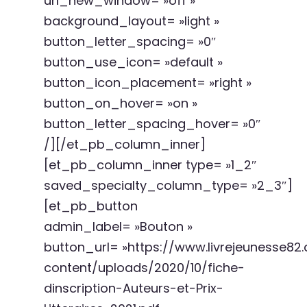
url_new_window= »off »
background_layout= »light »
button_letter_spacing= »0″
button_use_icon= »default »
button_icon_placement= »right »
button_on_hover= »on »
button_letter_spacing_hover= »0″
/][/et_pb_column_inner]
[et_pb_column_inner type= »1_2″
saved_specialty_column_type= »2_3″]
[et_pb_button
admin_label= »Bouton »
button_url= »https://www.livrejeunesse8
content/uploads/2020/10/fiche-
dinscription-Auteurs-et-Prix-